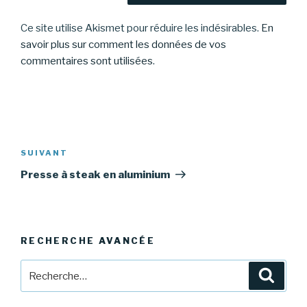
Ce site utilise Akismet pour réduire les indésirables.
En
savoir plus sur comment les données de vos
commentaires sont utilisées
.
Navigation
de
Article
SUIVANT
l’article
suivant
Presse à steak en aluminium
RECHERCHE AVANCÉE
Recherche
Reche
pour
: